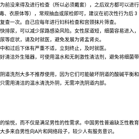
为前没来得及进行检查（所以必须戴套），之后双方都可以进行性
、梅毒、衣原体等），常规抽血或尿检即可，建议在初次性行为后 3
复查一次。自己应每年进行妇科检查和宫颈抹片筛查。
快排尿，可以减少尿路感染风险。女性尿道短，细菌容易进入，
尿等症状，请及时就医，避免发展为肾盂肾炎。
中和过后下体有严重不适，立刻终止，及时就医。
好清洁外生殖器，可使用温水和无刺激性清洁剂，避免将细菌带
阴道洗剂大多不推荐使用，因为它们可能破坏阴道的酸碱平衡和
只需用清洁的温水清洗外阴，无需冲洗阴道内部。
的愉悦，而不仅是满足男性的性需求。中国男性普遍缺乏性教育
大多来自男性向A片和网络段子，较少人有服务意识。