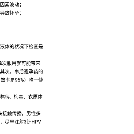
因素波动；
导致怀孕；
液体的状况下检查是
单次服用就可能带来
其次，事后避孕药的
有效率是95%）唯一使
、淋病、梅毒、衣原体
肤接触传播，男性多
尽早注射3针HPV