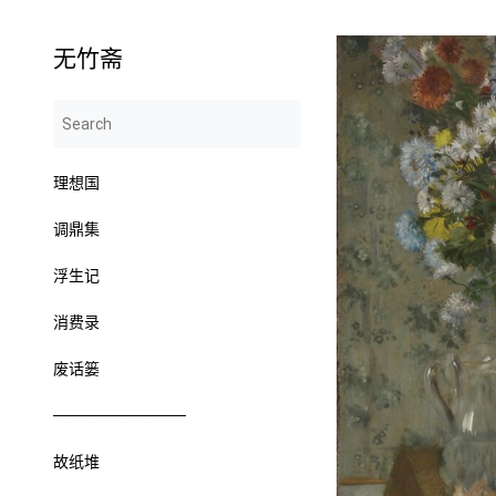
无竹斋
理想国
调鼎集
浮生记
消费录
废话篓
────────────
故纸堆