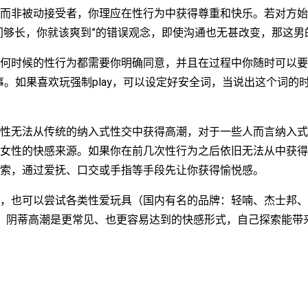
而非被动接受者，你理应在性行为中获得尊重和快乐。若对方始
间够长，你就该爽到”的错误观念，即使沟通也无甚改变，那这男
何时候的性行为都需要你明确同意，并且在过程中你随时可以要
事。如果喜欢玩强制play，可以设定好安全词，当说出这个词的
性无法从传统的纳入式性交中获得高潮，对于一些人而言纳入式
女性的快感来源。如果你在前几次性行为之后依旧无法从中获得
索，通过爱抚、口交或手指等手段先让你获得愉悦感。
也可以尝试各类性爱玩具（国内有名的品牌：轻喃、杰士邦、Lelo
等）。阴蒂高潮是更常见、也更容易达到的快感形式，自己探索能带