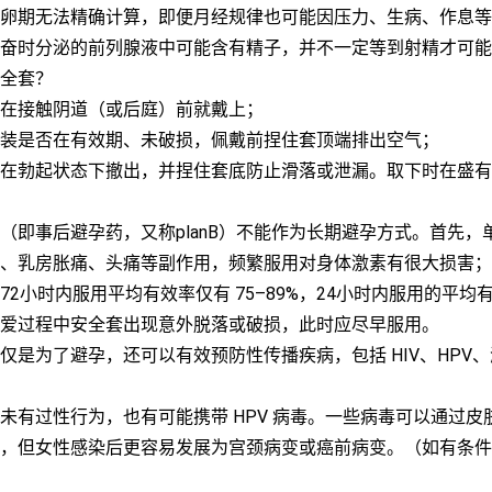
卵期无法精确计算，即便月经规律也可能因压力、生病、作息等
奋时分泌的前列腺液中可能含有精子，并不一定等到射精才可能
全套？
在接触阴道（或后庭）前就戴上；
装是否在有效期、未破损，佩戴前捏住套顶端排出空气；
在勃起状态下撤出，并捏住套底防止滑落或泄漏。取下时在盛有
（即事后避孕药，又称planB）不能作为长期避孕方式。首先，
、乳房胀痛、头痛等副作用，频繁服用对身体激素有很大损害；
72小时内服用平均有效率仅有 75–89%，24小时内服用的平均
爱过程中安全套出现意外脱落或破损，此时应尽早服用。
仅是为了避孕，还可以有效预防性传播疾病，包括 HIV、HPV
未有过性行为，也有可能携带 HPV 病毒。一些病毒可以通过皮
，但女性感染后更容易发展为宫颈病变或癌前病变。（如有条件，