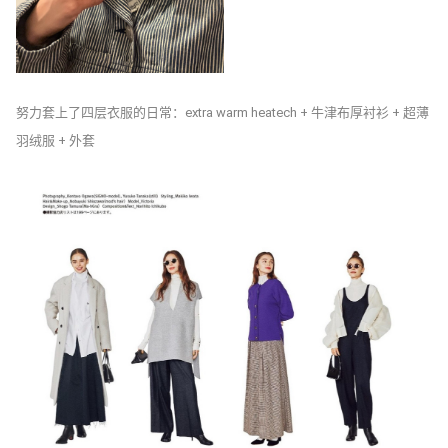
努力套上了四层衣服的日常：extra warm heatech + 牛津布厚衬衫 + 超薄
羽绒服 + 外套