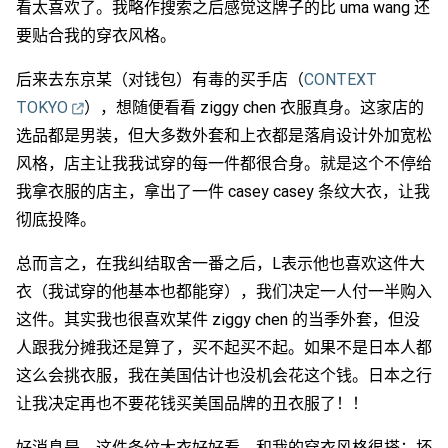
看太喜欢了。我略作搜索之后感觉这牌子的比 uma wang 还
要贴合我的穿衣风格。
后来去东京某（对钱包）有毒的买手店（
CONTEXT
TOKYO
），想随便看看 ziggy chen 衣服真身。这家店的
选品都是男装，但大多数外套和上衣都是落肩设计外加宽松
风格，店主让我我试穿的每一件都很合身。就是这个不停给
我拿衣服的店主，拿出了一件 casey casey 条纹大衣，让我
彻底投降。
总而言之，在我纠结取舍一番之后，L表示他也喜欢这件大
衣（我试穿的他基本也都能穿），我们决定一人付一半购入
这件。其实我也很喜欢某件 ziggy chen 的当季外套，但没
人跟我分摊我还是算了，买不起买不起。如果不是日本人都
这么会挑衣服，我在美国估计也没机会花这个钱。日本之行
让我决定再也不要花钱买美国品牌的丑衣服了！！
好消息是，这件条纹大衣好好看，和我的穿衣风格很搭；坏