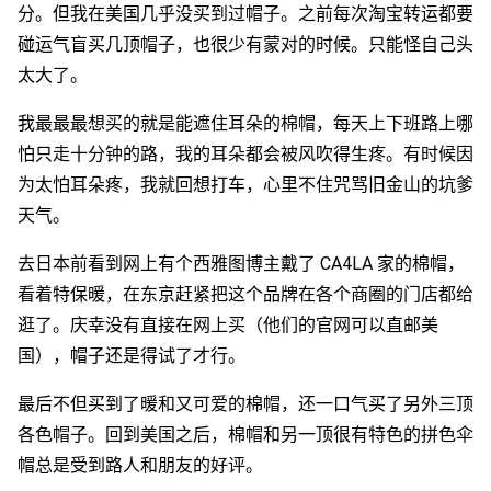
分。但我在美国几乎没买到过帽子。之前每次淘宝转运都要
碰运气盲买几顶帽子，也很少有蒙对的时候。只能怪自己头
太大了。
我最最最想买的就是能遮住耳朵的棉帽，每天上下班路上哪
怕只走十分钟的路，我的耳朵都会被风吹得生疼。有时候因
为太怕耳朵疼，我就回想打车，心里不住咒骂旧金山的坑爹
天气。
去日本前看到网上有个西雅图博主戴了 CA4LA 家的棉帽，
看着特保暖，在东京赶紧把这个品牌在各个商圈的门店都给
逛了。庆幸没有直接在网上买（他们的官网可以直邮美
国），帽子还是得试了才行。
最后不但买到了暖和又可爱的棉帽，还一口气买了另外三顶
各色帽子。回到美国之后，棉帽和另一顶很有特色的拼色伞
帽总是受到路人和朋友的好评。