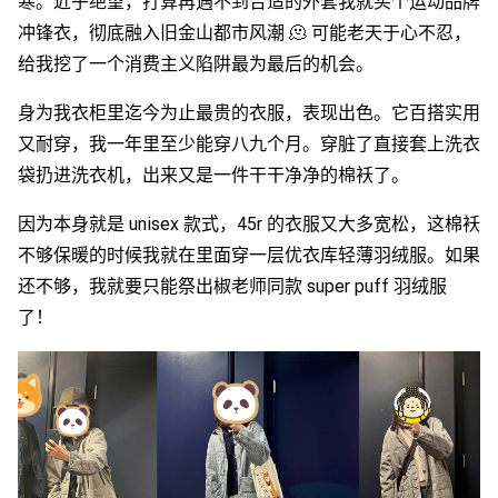
寒。近乎绝望，打算再遇不到合适的外套我就买个运动品牌
冲锋衣，彻底融入旧金山都市风潮 🫠 可能老天于心不忍，
给我挖了一个消费主义陷阱最为最后的机会。
身为我衣柜里迄今为止最贵的衣服，表现出色。它百搭实用
又耐穿，我一年里至少能穿八九个月。穿脏了直接套上洗衣
袋扔进洗衣机，出来又是一件干干净净的棉袄了。
因为本身就是 unisex 款式，45r 的衣服又大多宽松，这棉袄
不够保暖的时候我就在里面穿一层优衣库轻薄羽绒服。如果
还不够，我就要只能祭出椒老师同款 super puff 羽绒服
了！