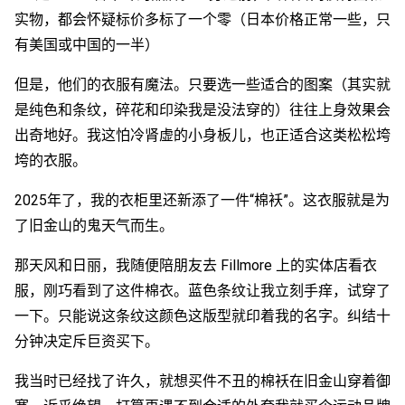
实物，都会怀疑标价多标了一个零（日本价格正常一些，只
有美国或中国的一半）
但是，他们的衣服有魔法。只要选一些适合的图案（其实就
是纯色和条纹，碎花和印染我是没法穿的）往往上身效果会
出奇地好。我这怕冷肾虚的小身板儿，也正适合这类松松垮
垮的衣服。
2025年了，我的衣柜里还新添了一件“棉袄”。这衣服就是为
了旧金山的鬼天气而生。
那天风和日丽，我随便陪朋友去 Fillmore 上的实体店看衣
服，刚巧看到了这件棉衣。蓝色条纹让我立刻手痒，试穿了
一下。只能说这条纹这颜色这版型就印着我的名字。纠结十
分钟决定斥巨资买下。
我当时已经找了许久，就想买件不丑的棉袄在旧金山穿着御