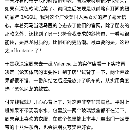
一只好看的格子纹的斜挎帆布袋，看起来材质很好很结实，
如果有深色款就完美了。询问之后发现是以前略有耳闻的纽
约品牌 BAGGU。我对这个广受美国人民喜爱的牌子毫无信
心，本着死马当活马医的心态去了他们的官网，除了朋友的
那款之外，还找到了另一只符合我要求的斜挎包，一看就很
能装，是尼龙材质的，比帆布的更防潮。最重要的是，这包
太 affrodable 了！
于是我决定周末去一趟 Valencia 上的实体店看一下实物再
决定（论实体店的重要性）到了店里试背了一下，两个包效
果都很不错，一番纠结之后还是放弃了帆布的，从实用角度
选了黑色尼龙的款式。
付完钱我就开开心心背上了，对这包非常非常满意。平时上
班如果不带汤汤水水，包里放一两个玻璃饭盒都不在话下。
周末穿上喜欢的衣服，在这个包里揣上本事儿逼出门一定要
带的十八件东西，也会被朋友夸奖包好看。