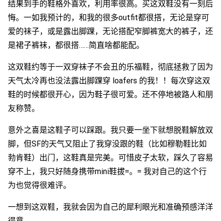
结果到手的鞋格外喜欢，利用率很高。买这双鞋没有一刻后
悔。一如我预计的，和我的很多outfit都很搭，无论是穿可
爱的袜子，或是露出脚踝，无论搭配窄脚裤宽大的裤子，还
是裙子裤袜，都很搭……简直啥都能配。
这双鞋约等于一双穿袜子不会丑的乐福鞋，彻底拯救了因为
天气太冷再也没法露出脚踝穿 loafers 的我！！每次穿这双
鞋的时候都很开心，因为鞋子很可爱。还不停地被路人和朋
友称赞。
意外之喜是这鞋子可以踩跟。我只要一坐下就想脱鞋解放双
脚，但SF的天气又阻止了我穿没跟的鞋（比如穆勒鞋比如
勃肯鞋）出门，这鞋真是完美。可惜皮子太软，踩久了容易
穿不上，我只好随身携带mini鞋拔=。= 我对自己的这个行
为也觉得很难评。
一想到这双鞋，我就会因为自己的犀利眼光和准确预感洋洋
得意。