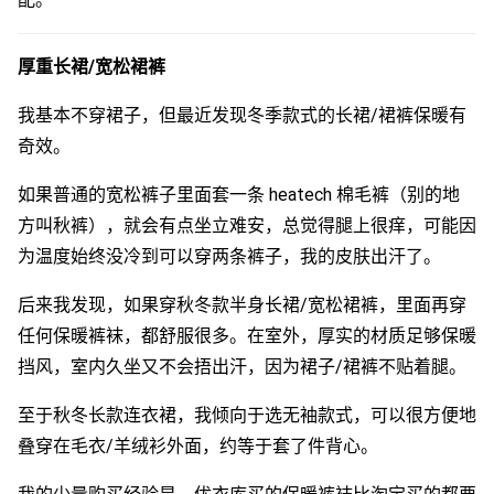
厚重长裙/宽松裙裤
我基本不穿裙子，但最近发现冬季款式的长裙/裙裤保暖有
奇效。
如果普通的宽松裤子里面套一条 heatech 棉毛裤（别的地
方叫秋裤），就会有点坐立难安，总觉得腿上很痒，可能因
为温度始终没冷到可以穿两条裤子，我的皮肤出汗了。
后来我发现，如果穿秋冬款半身长裙/宽松裙裤，里面再穿
任何保暖裤袜，都舒服很多。在室外，厚实的材质足够保暖
挡风，室内久坐又不会捂出汗，因为裙子/裙裤不贴着腿。
至于秋冬长款连衣裙，我倾向于选无袖款式，可以很方便地
叠穿在毛衣/羊绒衫外面，约等于套了件背心。