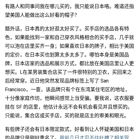
有路人和同事问我在哪儿买的，我只能说日本咯。难道还指
望美国人能做出这么好看的帽子？
题外话，日本真的太好逛太好买了。买手店的选品各有特
色，如果能找到一家和自己穿衣风格相合的买手店，几乎就
可以泡在店里买齐一身；如果喜欢日本的牌子，相比于美国
的定价，在日本买也划算太多太多了。哪怕本身是美国品
牌，日本店家的选品和展示方式，都比放在美国店里让人更
想买。L在某男装集合店买了一件很特别的卫衣，买回来之
后经常穿。近日他突然发现品牌标签上写了 San
Francisco，一查，该品牌只有个在东湾某住宅区的地址，
十分像家庭作坊，他瞬间感觉上当受骗。要我说，这衣服要
挂在 SF 的店里，他估计永远不会有机会看见并且想买的。
只能说，集合店或买手店，买的就是店主的审美和眼光。
有些牌子还会有日本限定款式，好看到让人怀疑美国和日本
的品牌只是刚好重名了。
我前几日才忍不住吐槽了相关现