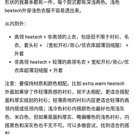
形状的我基本都有一件，每个款式都有深浅两色。浅色
heatech外穿浅色衣服不容易透出来。
从内到外：
高领 heatech + 非高领的上衣，包括但不限于衬衫、毛
衣、套头衫 + （宽松开衫/背心/优衣库超薄羽绒服） +
外套
非高领 heatech + 较薄的高领毛衣 + 宽松开衫/背心/优
衣库超薄羽绒服 + 外套
注意：要保持材质和颜色相配。比如 extra warm heatech
外面如果穿了件轻薄质感的衬衫，就不太相配，更适合搭配
面料厚实挺刮的衬衫；轻薄质地的衬衫内层更适合轻薄的高
领内搭或低领内搭；浅冷色衬衫内搭颜色也最好也用浅灰
色、米白色，但如果是面料厚实、略偏暖色的浅色衬衫，内
搭黑色和深灰色也不无不可。可以多做尝试，找到适合的搭
配。