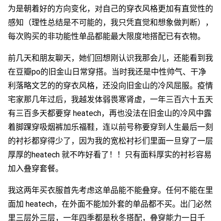
为是朝着好的方向变化，对自己的穿衣风格更加有直觉性的
感知（理性总结是不可能的，我只凭直觉和想象做判断），
每次购买的非功能性单品都能最大限度地搭配已有衣物。
前几天和朋友聊天，她们回想刚认识我那会儿，还能看到我
在豆瓣po的旧金山日常穿搭。当时我还是中性帅气、干净
利落略文艺的的穿衣风格，还没向旧金山的冷风屈服。疫情
宅家那几年过后，我越发体弱畏寒肾虚，一年三百六十五天
有三百多天都要穿 heatech，再也没法在旧金山的冷风中露
着脚踝穿吸烟裤加乐福鞋，连以前号称要穿到人生最后一刻
的衬衫都穿得少了，因为我的宽松衬衫们里面一旦穿了一层
厚厚的heatech 就不咋好看了！！只有面料厚实的衬衫容易
加入叠穿套餐。
我这两年买衣服首先考虑这单品能不能叠穿。任何不能在里
面加 heatech，在外面不能加外套的单品都不买。出门必然
里三层外三层，一年四季都是秋冬搭配，叠穿能力一日千