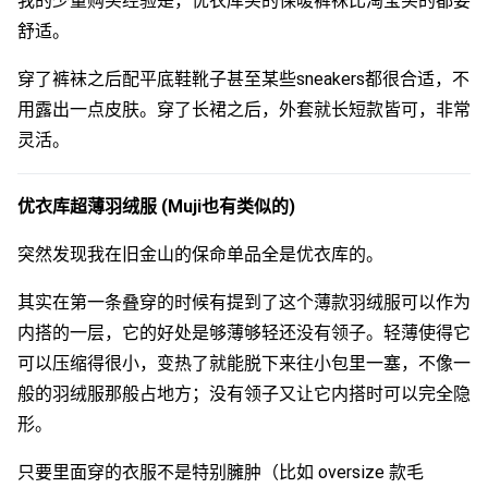
我的少量购买经验是，优衣库买的保暖裤袜比淘宝买的都要
舒适。
穿了裤袜之后配平底鞋靴子甚至某些sneakers都很合适，不
用露出一点皮肤。穿了长裙之后，外套就长短款皆可，非常
灵活。
优衣库超薄羽绒服 (Muji也有类似的)
突然发现我在旧金山的保命单品全是优衣库的。
其实在第一条叠穿的时候有提到了这个薄款羽绒服可以作为
内搭的一层，它的好处是够薄够轻还没有领子。轻薄使得它
可以压缩得很小，变热了就能脱下来往小包里一塞，不像一
般的羽绒服那般占地方；没有领子又让它内搭时可以完全隐
形。
只要里面穿的衣服不是特别臃肿（比如 oversize 款毛