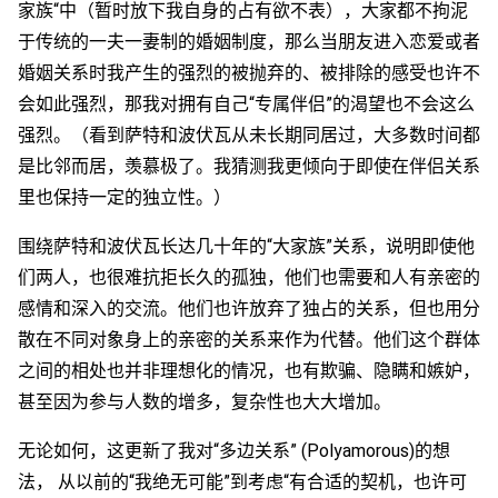
家族“中（暂时放下我自身的占有欲不表），大家都不拘泥
于传统的一夫一妻制的婚姻制度，那么当朋友进入恋爱或者
婚姻关系时我产生的强烈的被抛弃的、被排除的感受也许不
会如此强烈，那我对拥有自己“专属伴侣”的渴望也不会这么
强烈。（看到萨特和波伏瓦从未长期同居过，大多数时间都
是比邻而居，羡慕极了。我猜测我更倾向于即使在伴侣关系
里也保持一定的独立性。）
围绕萨特和波伏瓦长达几十年的“大家族”关系，说明即使他
们两人，也很难抗拒长久的孤独，他们也需要和人有亲密的
感情和深入的交流。他们也许放弃了独占的关系，但也用分
散在不同对象身上的亲密的关系来作为代替。他们这个群体
之间的相处也并非理想化的情况，也有欺骗、隐瞒和嫉妒，
甚至因为参与人数的增多，复杂性也大大增加。
无论如何，这更新了我对“多边关系” (Polyamorous)的想
法， 从以前的“我绝无可能”到考虑“有合适的契机，也许可