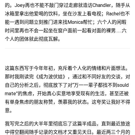
的。Joey再也不能不敲门穿过走廊就造访Chandler，随手从
冰箱里拿出他爱喝的饮料，坐在沙发上看电视；Rachel也不
能一遇到问题立刻推门进来找Monica帮忙；六个人的闲暇
时间里再也不会一起坐在窗户面前一起看对面的裸男……六
个人的团体就此彻底瓦解。
这篇东西写于今年年初，充斥着个人化的情绪和片面想法。
那时我刚读完《成为波伏娃》，通过和不同好友的交谈，对
自己的分析之后，彻底放下了对“万一一辈子都找不到sould
mate”的焦虑，开始真心实意地享受现有的生活，甚至还被
有单身焦虑的朋友称赞，羡慕我的状态。这夸奖让我好不得
意。
我写完之后的大半年里彻底忘了这篇半成品，直到最近旅途
中得空翻阅随手记录的文档才又重见天日。最近两三个月的