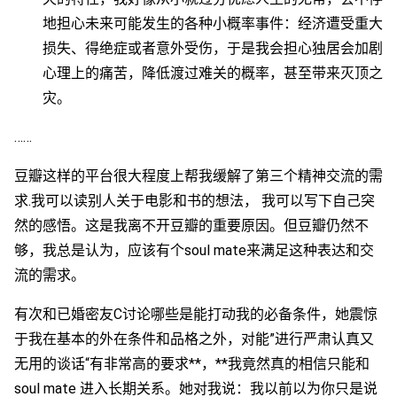
地担心未来可能发生的各种小概率事件：经济遭受重大
损失、得绝症或者意外受伤，于是我会担心独居会加剧
心理上的痛苦，降低渡过难关的概率，甚至带来灭顶之
灾。
……
豆瓣这样的平台很大程度上帮我缓解了第三个精神交流的需
求.我可以读别人关于电影和书的想法， 我可以写下自己突
然的感悟。这是我离不开豆瓣的重要原因。但豆瓣仍然不
够，我总是认为，应该有个soul mate来满足这种表达和交
流的需求。
有次和已婚密友C讨论哪些是能打动我的必备条件，她震惊
于我在基本的外在条件和品格之外，对能”进行严肃认真又
无用的谈话“有非常高的要求**，**我竟然真的相信只能和
soul mate 进入长期关系。她对我说：我以前以为你只是说