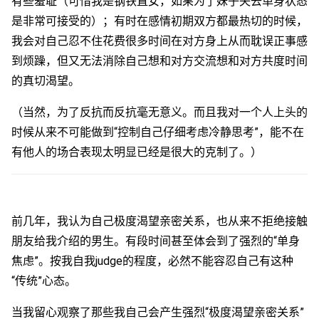
有些羞耻（可惜我是钢铁直女，如果为了妹子失去单身状态
是非常可接受的）；有时在感情初期双方都最热切的时候，
我会对自己忍不住花费很多时间在对方身上从而耽误正事感
到烦躁，但又无法消除自己想和对方交流想和对方共度时间
的真切渴望。
（当然，为了反抗而反抗毫无意义。而且我对一个人上头的
时候从来不可能做到“控制自己仔细考虑冷静思考”，能不在
有他人的场合表现太明显已经是很大的克制了。）
前几年，我认为自己极度渴望亲密关系，也从来不拒绝接触
朋友给我介绍的男生。有段时间甚至体会到了强烈的“单身
焦虑”。按我自我judge的程度，必然不能容忍自己有这种
“传统”心态。
当我留心观察了那些我自己会产生强烈“极度渴望亲密关系”