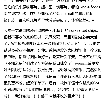
=。=）来美国这么多年，我一直没找到可以媲美在国内最
爱吃的乐事原味薯片。超市里一切薯片，哪怕 whole foods
卖的都超！级！咸！那些标了30% less salt的薯片也超！
级！咸！每次吃几片嘴里就感觉破皮了，体验级差=。=
我唯一觉得口味还可以的是 kettle 出的 non-salted chips，
但我不喜欢他家的质感，又厚又硬，而且可能这款卖太差
了，WF 短暂地恢复售卖一段时间之后又买不到了。我也尝
试过多款亚洲薯片，即使是曾经超爱的大陆版乐事青柠味和
黄瓜味，都觉得调料味好重，吃完难受半天，完全不想回购
（不知道是他们改了配方还是我口味变了）weee上反复搜
过大陆版原味薯片，就是没有。最近难得买亚米，竟然买到
了台湾版的原味薯片！！我是看了评论有人说比大陆版更薄
更脆更不咸，赶紧下单了。还有一款搞不懂什么噱头的“24
小时现收鲜切”版本的原味薯片，好好吃！！又薄又脆又不
咸！！我好激动！！！终于有我能吃的薯片了！！！