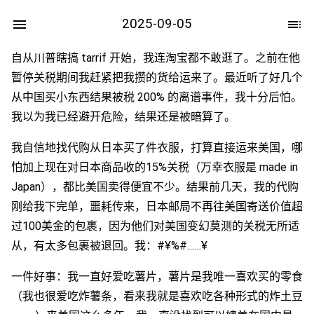
2025-09-05
自从川普瞎搞 tarrif 开始，我连淘宝都不敢逛了。之前在他
暂停关税期间我赶紧把我攒的货给运来了。最近听了好几个
从中国买小东西结果被税 200% 的离谱事件，我十分后怕。
我以为我已经避开危险，结果还是被暗算了。
我自信地找代购从日本买了件衣服，打算直接运来美国，哪
怕加上现在对日本商品收的15%关税（万幸衣服是 made in
Japan），都比美国卖得便宜不少。结果前几天，我的代购
刚给我下完单，噩耗传来，日本邮局不再往美国寄送价值超
过100美金的包裹，因为他们对美国变幻莫测的关税无所适
从，有太多包裹被退回。我：#¥%#……¥
一件好事：我一直好爱吃薯片，薯片是我唯一喜欢买的零食
（我也很爱吃炸薯条，看来我就是喜欢吃各种形式的炸土豆