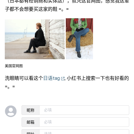
（日本都有经销商和实体店），就凭这官网图，感觉我这辈
子都不会想要买这家的鞋 =。=
美国官网图
洗眼睛可以看这个
日语tag
, 小红书上搜索一下也有好看的
=。=
昵称
邮箱