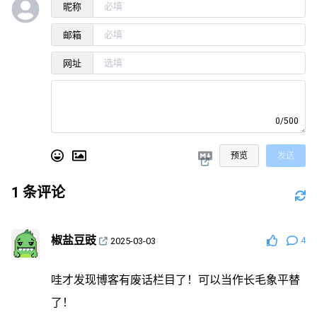
昵称
邮箱
网址
0/500
预览
发送
1
条评论
椒盐豆豉
2025-03-03
4
哇才发现博客有废话栏目了！可以当作长毛象平替
了！