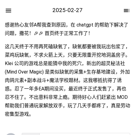
2025-02-27
感谢热心友邻A帮我查到原因，在 chatgpt 的帮助下解决了
问题，撒花！🎉🎉 首页终于正常工作了！
这几天终于不用再死磕缺氧了，缺氧都要被我玩出包浆了，
菜鸡玩缺氧，不求火箭上天，只要无限重开挖地洞盖房子。
Klei 公司的游戏总是能猜中我的死穴，新出的超灵秘法社
(Mind Over Magic) 是类似缺氧的采集+生存基地建设，外加
肉鸽元素+副本战斗+魔法学校题材。这我哪抵抗得了诱
惑。忍了一年多EA期间没买，最近终于正式发售了，再也
忍不住了。不出意料非常上瘾。期待好心人们赶紧出 MOD
帮助我们普通玩家解放双手，玩了几天手都疼了，真是劳动
密集型游戏。